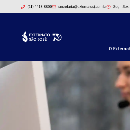
(11) 4418-8800
secretaria@externatosj.com.br
Seg - Sex:
O Externa