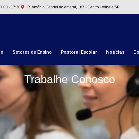
 7:00 - 17:30
R. Antônio Gabriel do Amaral, 187 - Centro - Atibaia/SP
to
Setores de Ensino
Pastoral Escolar
Notícias
Co
Trabalhe Conosco